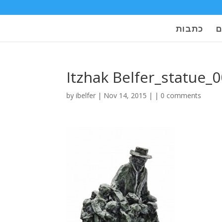
ם
כתבות
Itzhak Belfer_statue_
by
ibelfer
| Nov 14, 2015 | |
0 comments